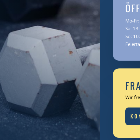
ÖF
Mo-Fr:
Sa: 13
So: 10
Feiert
FR
Wir fr
KO