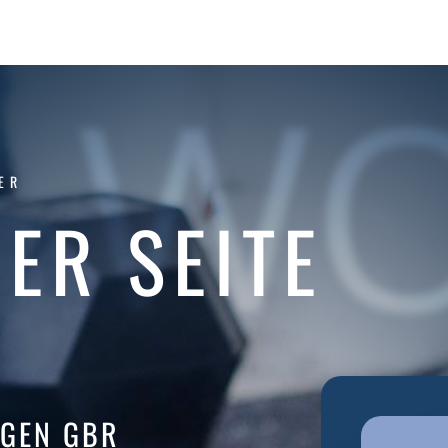
W
ER
ER SEITE
NGEN GBR