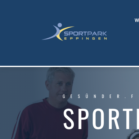
W
GESÜNDER.F
SPORT